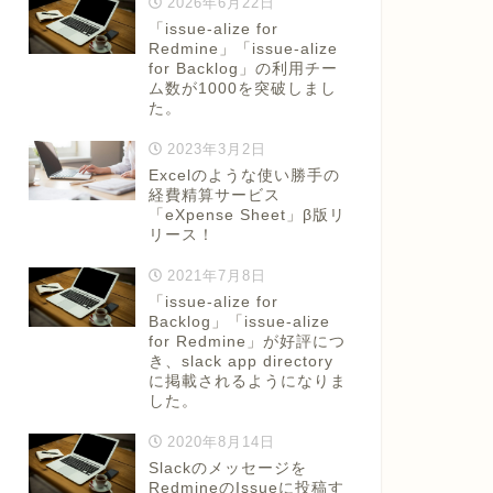
2026年6月22日
「issue-alize for
Redmine」「issue-alize
for Backlog」の利用チー
ム数が1000を突破しまし
た。
2023年3月2日
Excelのような使い勝手の
経費精算サービス
「eXpense Sheet」β版リ
リース！
2021年7月8日
「issue-alize for
Backlog」「issue-alize
for Redmine」が好評につ
き、slack app directory
に掲載されるようになりま
した。
2020年8月14日
Slackのメッセージを
RedmineのIssueに投稿す