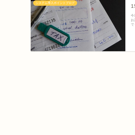
システム導入ポイントブログ
今
お
で