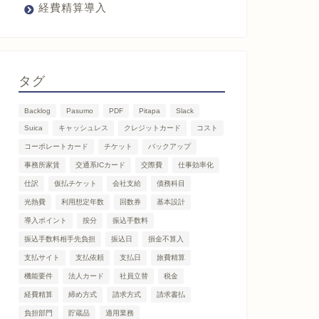
経費精算導入
タグ
Backlog
Pasumo
PDF
Pitapa
Slack
Suica
キャッシュレス
クレジットカード
コスト
コーポレートカード
チケット
バックアップ
事務所家賃
交通系ICカード
交際費
仕事効率化
仕訳
仮払チケット
会社支給
債務科目
光熱費
利用想定年数
回数券
基本設計
導入ポイント
按分
振込手数料
振込手数料相手先負担
振込日
損金不算入
支払サイト
支払依頼
支払日
旅費精算
機能要件
法人カード
社員立替
税金
経費精算
締め方式
請求方式
請求書払
負担部門
貯蔵品
適用業務