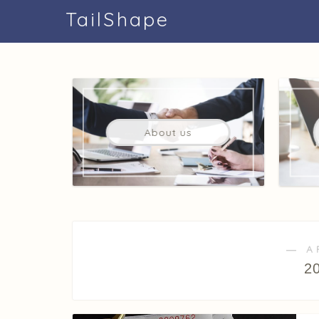
TailShape
About us
― A
2